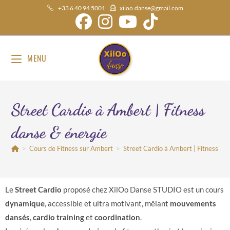
+33 6 40 94 5001
xiloo.danse@gmail.com
MENU
Street Cardio à Ambert | Fitness
danse & énergie
>
Cours de Fitness sur Ambert
>
Street Cardio à Ambert | Fitness da
Le
Street Cardio
proposé chez XilOo Danse STUDIO est un cours
dynamique
, accessible et ultra motivant, mêlant
mouvements
dansés
,
cardio training
et
coordination
.