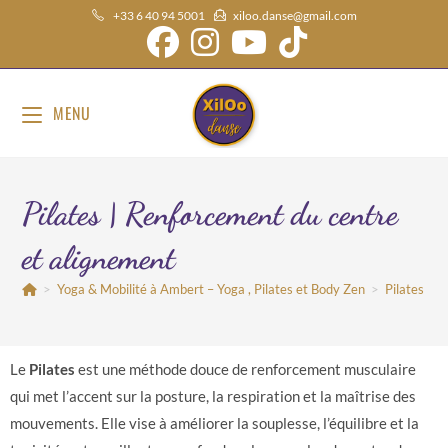
+33 6 40 94 5001
xiloo.danse@gmail.com
MENU
Pilates | Renforcement du centre
et alignement
>
Yoga & Mobilité à Ambert – Yoga , Pilates et Body Zen
>
Pilates | 
Le
Pilates
est une méthode douce de renforcement musculaire
qui met l’accent sur la posture, la respiration et la maîtrise des
mouvements. Elle vise à améliorer la souplesse, l’équilibre et la