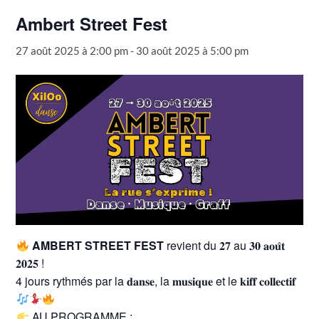
Ambert Street Fest
27 août 2025 à 2:00 pm
-
30 août 2025 à 5:00 pm
AMBERT STREET FEST
revient du 𝟐𝟕 au 𝟑𝟎 𝐚𝐨𝐮̂𝐭
𝟐𝟎𝟐𝟓 !
4 jours rythmés par la 𝐝𝐚𝐧𝐬𝐞, la 𝐦𝐮𝐬𝐢𝐪𝐮𝐞 et le 𝐤𝐢𝐟𝐟 𝐜𝐨𝐥𝐥𝐞𝐜𝐭𝐢𝐟
AU PROGRAMME :