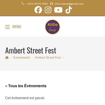
Skip
+33 6 40 94 5001
xiloo.danse@gmail.com
to
content
MENU
Ambert Street Fest
>
Évènements
>
Ambert Street Fest
>
« Tous les Évènements
Cet évènement est passé.