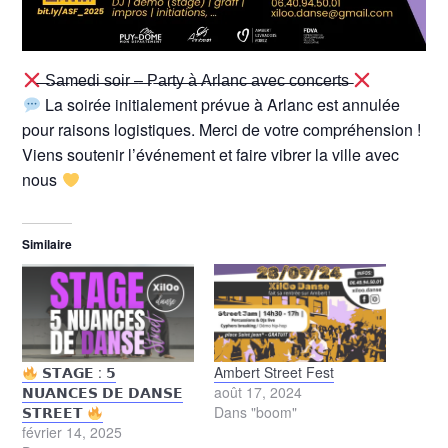
̶ ̶S̶a̶m̶e̶d̶i̶ ̶s̶o̶i̶r̶ ̶–̶ ̶P̶a̶r̶t̶y̶ ̶à̶ ̶A̶r̶l̶a̶n̶c̶ ̶a̶v̶e̶c̶ ̶c̶o̶n̶c̶e̶r̶t̶s̶
La soirée initialement prévue à Arlanc est annulée
pour raisons logistiques. Merci de votre compréhension !
Viens soutenir l’événement et faire vibrer la ville avec
nous
Similaire
𝗦𝗧𝗔𝗚𝗘 : 𝟱
Ambert Street Fest
𝗡𝗨𝗔𝗡𝗖𝗘𝗦 𝗗𝗘 𝗗𝗔𝗡𝗦𝗘
août 17, 2024
𝗦𝗧𝗥𝗘𝗘𝗧
Dans "boom"
février 14, 2025