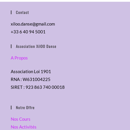
a
è
a
n
t
Contact
t
e
i
e
m
xiloo.danse@gmail.com
o
.
e
+33 6 40 94 5001
n
n
d
t
Association XilOO Danse
e
v
A Propos
u
Association Loi 1901
e
RNA : W631004225
s
SIRET : 923 863 740 00018
É
v
è
Notre Offre
n
Nos Cours
e
Nos Activités