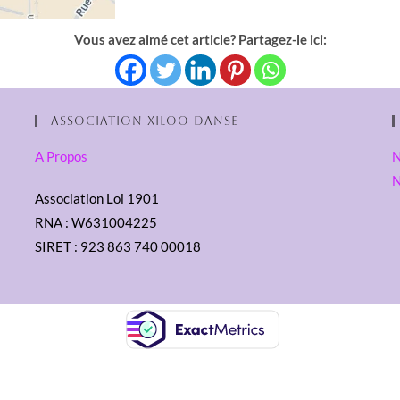
Vous avez aimé cet article? Partagez-le ici:
Association XilOO Danse
A Propos
N
N
Association Loi 1901
RNA : W631004225
SIRET : 923 863 740 00018