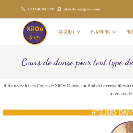
+33 6 40 94 5001
xiloo.danse@gmail.com
ACCUEIL
PLANNING
NO
Cours de danse pour tout type de
Retrouvez ici les Cours de XilOo Danse sur Ambert
accessibles à t
niveaux de 
Ateliers dan